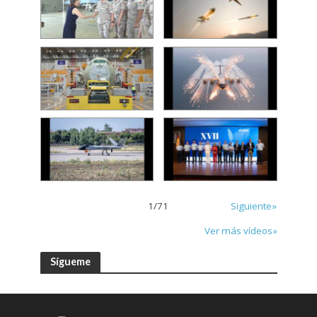
1
/
71
Siguiente»
Ver más vídeos»
Sígueme