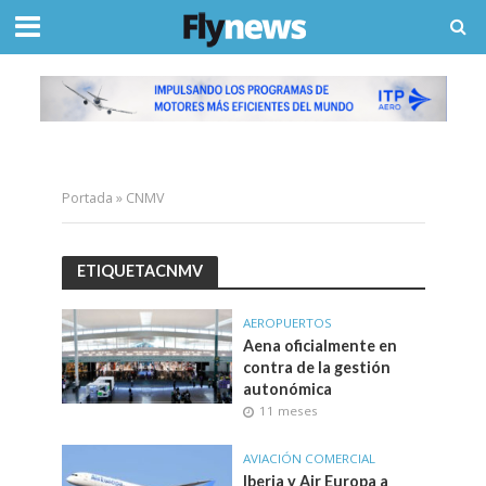
Portada
»
CNMV
ETIQUETACNMV
AEROPUERTOS
Aena oficialmente en
contra de la gestión
autonómica
11 meses
AVIACIÓN COMERCIAL
Iberia y Air Europa a