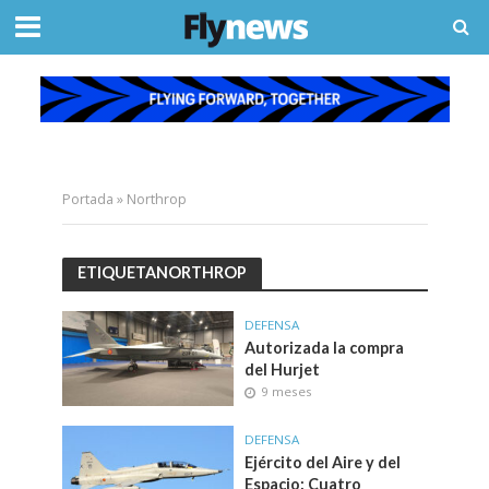
Portada
»
Northrop
ETIQUETANORTHROP
DEFENSA
Autorizada la compra
del Hurjet
9 meses
DEFENSA
Ejército del Aire y del
Espacio: Cuatro