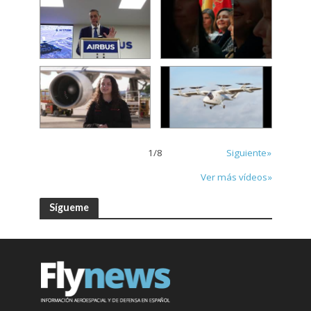
1
/
8
Siguiente»
Ver más vídeos»
Sígueme