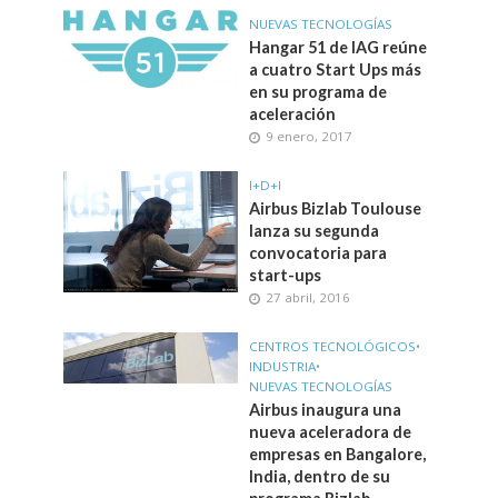
NUEVAS TECNOLOGÍAS
Hangar 51 de IAG reúne
a cuatro Start Ups más
en su programa de
aceleración
9 enero, 2017
I+D+I
Airbus Bizlab Toulouse
lanza su segunda
convocatoria para
start-ups
27 abril, 2016
CENTROS TECNOLÓGICOS
•
INDUSTRIA
•
NUEVAS TECNOLOGÍAS
Airbus inaugura una
nueva aceleradora de
empresas en Bangalore,
India, dentro de su