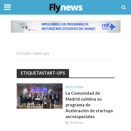
Portada
»
start-ups
ETIQUETASTART-UPS
INDUSTRIA
La Comunidad de
Madrid culmina su
programa de
Aceleración de startups
aeroespaciales
8 meses