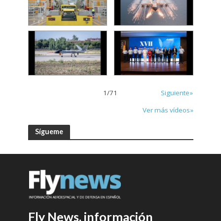
1
/
71
Siguiente»
Ver más vídeos»
Sígueme
Fly News, información