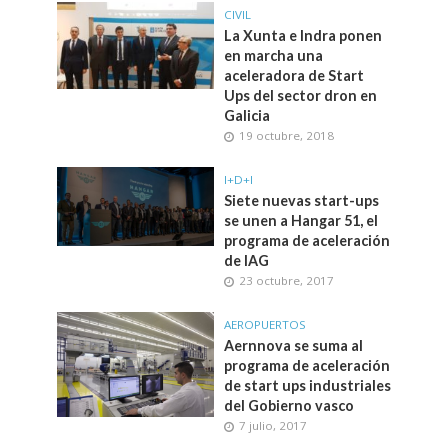
CIVIL
La Xunta e Indra ponen
en marcha una
aceleradora de Start
Ups del sector dron en
Galicia
19 octubre, 2018
I+D+I
Siete nuevas start-ups
se unen a Hangar 51, el
programa de aceleración
de IAG
23 octubre, 2017
AEROPUERTOS
Aernnova se suma al
programa de aceleración
de start ups industriales
del Gobierno vasco
7 julio, 2017