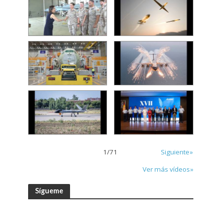
1
/
71
Siguiente»
Ver más vídeos»
Sígueme