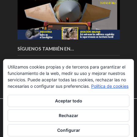
SÍGUENOS TAMBIÉN EN…
Utilizamos cookies propias y de terceros para garantizar el
funcionamiento de la web, medir su uso y mejorar nuestros
servicios. Puede aceptar todas las cookies, rechazar las no
necesarias o configurar sus preferencias.
Política de cookies
Aceptar todo
Utilizamos cookies para ofrecerte la mejor experiencia en
nuestra web.
Rechazar
Puedes aprender más sobre qué cookies utilizamos o
Copyright © 2018.Fly News.
Noticias aerospacial
/
Noticias
desactivarlas en los
ajustes
.
UAS aviación comercial
Configurar
Aceptar
Rechazar
Ajustes