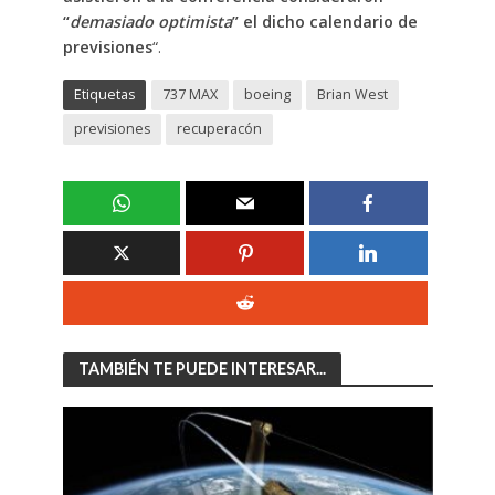
“
demasiado optimista
” el dicho calendario de
previsiones
“.
Etiquetas
737 MAX
boeing
Brian West
previsiones
recuperacón
TAMBIÉN TE PUEDE INTERESAR...