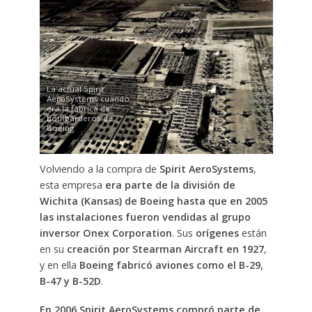
La actual Spirit
AeroSystems cuando
era la fábrica de
bombarderos de
Boeing.
Volviendo a la compra de
Spirit AeroSystems
,
esta empresa
era parte de la división de
Wichita (Kansas) de Boeing hasta que en 2005
las instalaciones fueron vendidas al grupo
inversor Onex Corporation
. Sus
orígenes
están
en su
creación por Stearman Aircraft en 1927
,
y en ella
Boeing fabricó aviones como el B-29,
B-47 y B-52D
.
En 2006 Spirit AeroSystems compró parte de