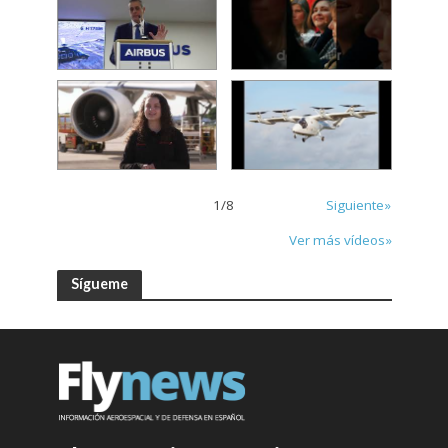
1
/
8
Siguiente»
Ver más vídeos»
Sígueme