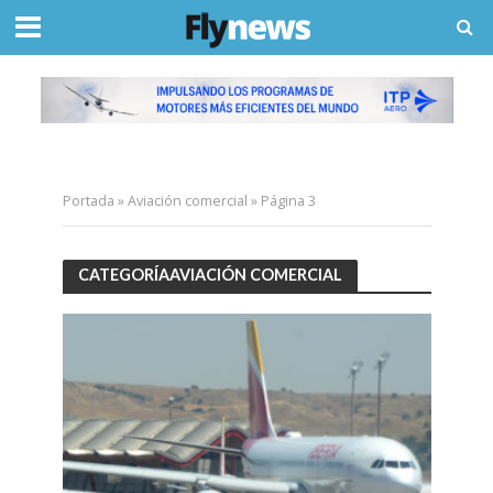
Portada
»
Aviación comercial
»
Página 3
CATEGORÍAAVIACIÓN COMERCIAL