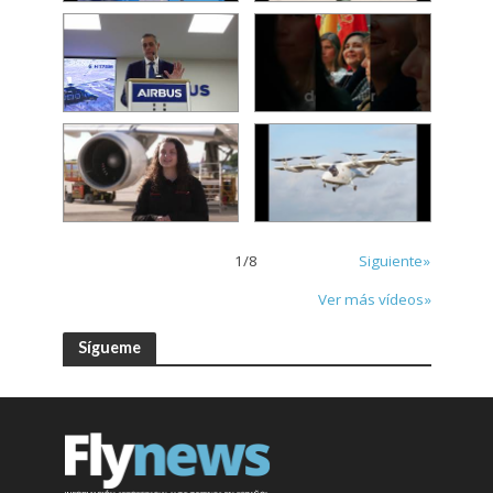
1
/
8
Siguiente»
Ver más vídeos»
Sígueme