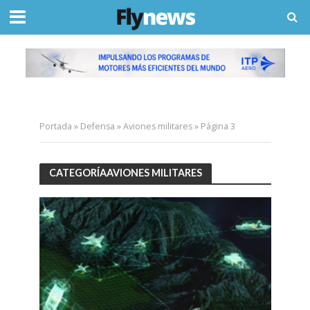
Portada
»
Defensa
»
Aviones militares
»
Página 3
CATEGORÍAAVIONES MILITARES