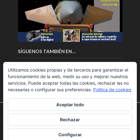
SÍGUENOS TAMBIÉN EN…
Utilizamos cookies propias y de terceros para garantizar el
funcionamiento de la web, medir su uso y mejorar nuestros
servicios. Puede aceptar todas las cookies, rechazar las no
necesarias o configurar sus preferencias.
Política de cookies
Aceptar todo
Utilizamos cookies para ofrecerte la mejor experiencia en
nuestra web.
Rechazar
Puedes aprender más sobre qué cookies utilizamos o
Copyright © 2018.Fly News.
Noticias aerospacial
/
Noticias
desactivarlas en los
ajustes
.
UAS aviación comercial
Configurar
Aceptar
Rechazar
Ajustes