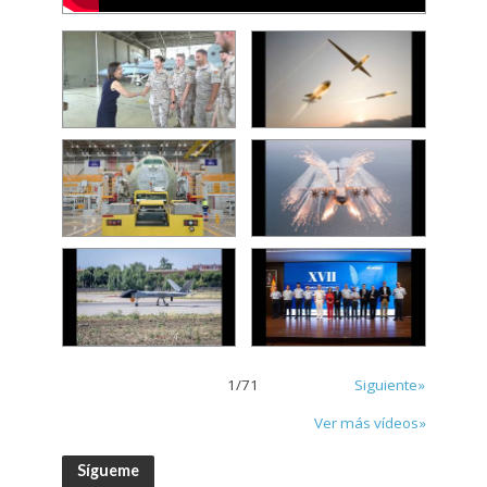
1
/
71
Siguiente»
Ver más vídeos»
Sígueme