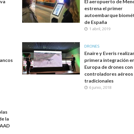
eva
El aeropuerto de Men
estrena el primer
autoembarque biomét
de España
1 abril, 2019
DRONES
Enaire y Everis realizan
lancos
primera integración e
Europa de drones con
controladores aéreos
tradicionales
6 junio, 2018
olas
de la
LAAD