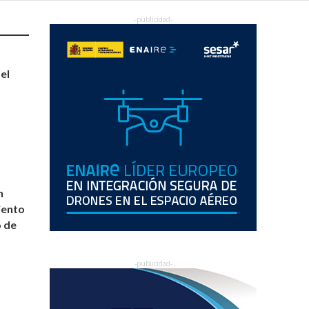
el
n
iento
o de