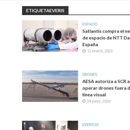
ETIQUETAEVERIS
ESPACIO
Satlantis compra el n
de espacio de NTT Da
España
12 enero, 2023
DRONES
AESA autoriza a SCR a
operar drones fuera 
línea visual
24 junio, 2020
EVENTOS