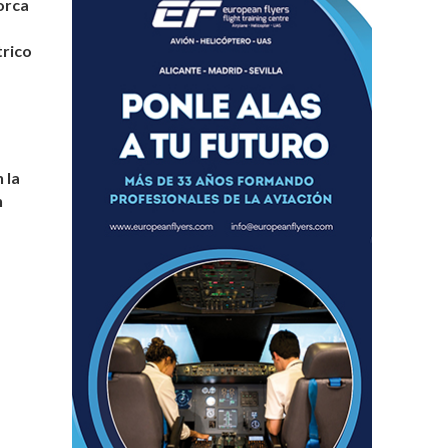
orca
rico
 la
n