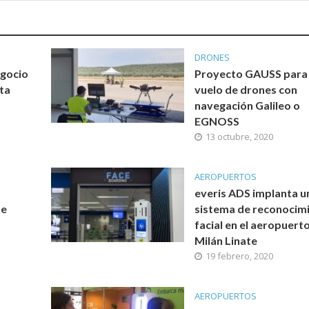
DRONES
egocio
Proyecto GAUSS para 
ta
vuelo de drones con
navegación Galileo o
EGNOSS
13 octubre, 2020
AEROPUERTOS
everis ADS implanta u
de
sistema de reconocim
facial en el aeropuert
Milán Linate
19 febrero, 2020
AEROPUERTOS