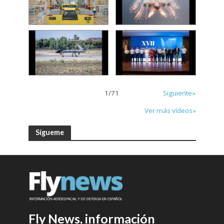
1
/
71
Siguiente»
Ver más vídeos»
Sígueme
Fly News, información