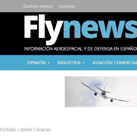
Quiénes somos
Contacto
OPINIÓN
INDUSTRIA
AVIACIÓN COMERCIA
Portada
»
Binter Canarias