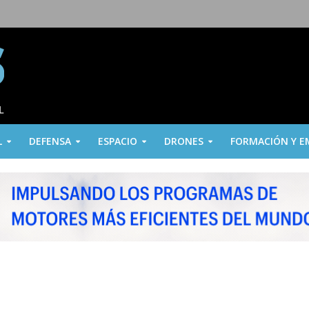
L
DEFENSA
ESPACIO
DRONES
FORMACIÓN Y E