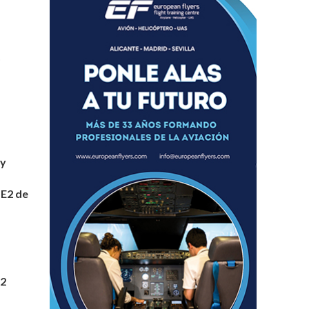
o
 y
E2 de
72