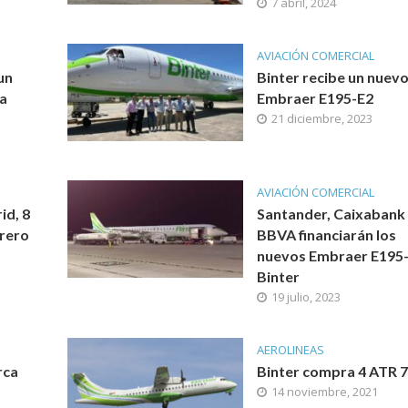
7 abril, 2024
AVIACIÓN COMERCIAL
un
Binter recibe un nuev
ra
Embraer E195-E2
21 diciembre, 2023
AVIACIÓN COMERCIAL
id, 8
Santander, Caixabank
brero
BBVA financiarán los
nuevos Embraer E195-
Binter
19 julio, 2023
AEROLINEAS
rca
Binter compra 4 ATR 
14 noviembre, 2021