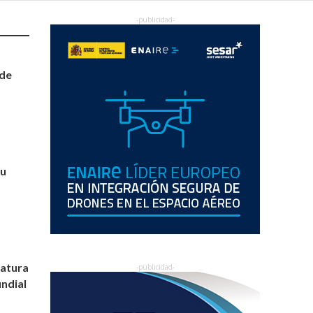
 de
su
datura
undial