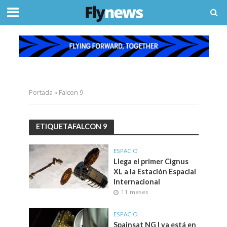
Portada
»
Falcon 9
ETIQUETAFALCON 9
ESPACIO
Llega el primer Cignus
XL a la Estación Espacial
Internacional
11 meses
ESPACIO
Spainsat NG I ya está en