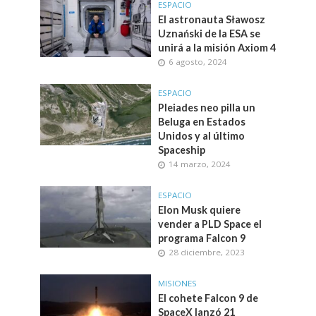
ESPACIO
El astronauta Sławosz
Uznański de la ESA se
unirá a la misión Axiom 4
6 agosto, 2024
ESPACIO
Pleiades neo pilla un
Beluga en Estados
Unidos y al último
Spaceship
14 marzo, 2024
ESPACIO
Elon Musk quiere
vender a PLD Space el
programa Falcon 9
28 diciembre, 2023
MISIONES
El cohete Falcon 9 de
SpaceX lanzó 21