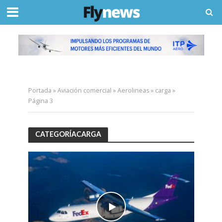
Portada
»
Aviación comercial
»
Aerolineas
»
carga
»
Página 3
CATEGORÍACARGA