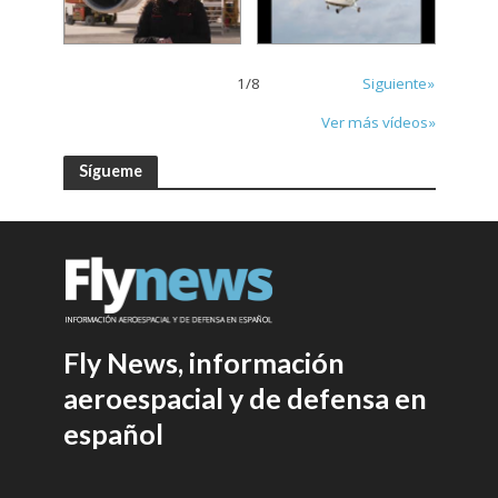
1
/
8
Siguiente»
Ver más vídeos»
Sígueme
Fly News, información
aeroespacial y de defensa en
español